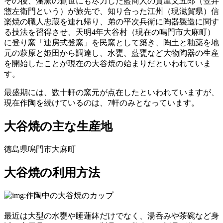
その後、藩窯の創世にも尽力した藍商人の賀屋文五郎（笠井
惣左衛門という）が旅先で、知り合った江州（現滋賀県）信
楽焼の職人忠蔵を連れ帰り、弟の平次兵衛に陶器製造に関す
る技法を習得させ、天明4年大谷村（現在の鳴門市大麻町）
に登り窯「連房式登窯」を民窯として築き、陶土と釉薬を地
元の萩原と姫田から調達し、水甕、藍甕など大物陶器の生産
を開始したことが現在の大谷焼の始まりだといわれていま
す。
最盛期には、数十軒の窯元が点在したといわれていますが、
現在作陶を続けているのは、7軒のみとなっています。
大谷焼の主な生産地
徳島県鳴門市大麻町
大谷焼の利用方法
最近は大型の水甕や睡蓮鉢だけでなく、湯呑みや茶碗など身