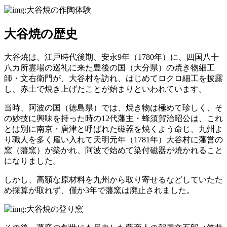
大谷焼の歴史
大谷焼は、江戸時代後期、安永9年（1780年）に、四国八十
八カ所霊場の巡礼に来た豊後の国（大分県）の焼き物細工
師・文右衛門が、大谷村を訪れ、はじめてロクロ細工を披露
し、赤土で焼き上げたことが始まりといわれています。
当時、阿波の国（徳島県）では、焼き物は極めて珍しく、そ
の妙技に興味を持った時の12代藩主・蜂須賀治昭公は、これ
とは別に南京・唐津と呼ばれた磁器を焼くよう命じ、九州よ
り職人を多く雇い入れて天明元年（1781年）大谷村に藩営の
窯（藩窯）が築かれ、阿波で始めて染付磁器が焼かれること
になりました。
しかし、高額な原材料を九州から取り寄せるなどしていたた
め採算が取れず、僅か3年で藩窯は廃止されました。