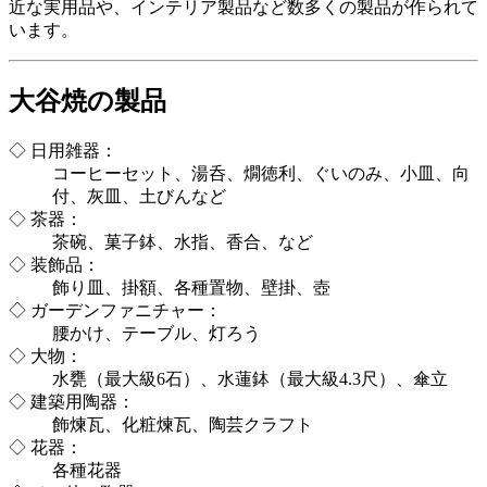
近な実用品や、インテリア製品など数多くの製品が作られて
います。
大谷焼の製品
◇ 日用雑器：
コーヒーセット、湯呑、燗徳利、ぐいのみ、小皿、向
付、灰皿、土びんなど
◇ 茶器：
茶碗、菓子鉢、水指、香合、など
◇ 装飾品：
飾り皿、掛額、各種置物、壁掛、壺
◇ ガーデンファニチャー：
腰かけ、テーブル、灯ろう
◇ 大物：
水甕（最大級6石）、水蓮鉢（最大級4.3尺）、傘立
◇ 建築用陶器：
飾煉瓦、化粧煉瓦、陶芸クラフト
◇ 花器：
各種花器