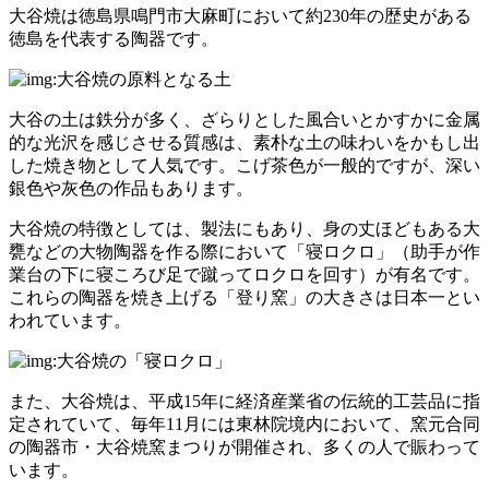
大谷焼は徳島県鳴門市大麻町において約230年の歴史がある
徳島を代表する陶器です。
大谷の土は鉄分が多く、ざらりとした風合いとかすかに金属
的な光沢を感じさせる質感は、素朴な土の味わいをかもし出
した焼き物として人気です。こげ茶色が一般的ですが、深い
銀色や灰色の作品もあります。
大谷焼の特徴としては、製法にもあり、身の丈ほどもある大
甕などの大物陶器を作る際において「寝ロクロ」（助手が作
業台の下に寝ころび足で蹴ってロクロを回す）が有名です。
これらの陶器を焼き上げる「登り窯」の大きさは日本一とい
われています。
また、大谷焼は、平成15年に経済産業省の伝統的工芸品に指
定されていて、毎年11月には東林院境内において、窯元合同
の陶器市・大谷焼窯まつりが開催され、多くの人で賑わって
います。