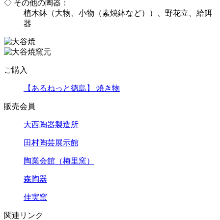
◇ その他の陶器：
植木鉢（大物、小物（素焼鉢など））、野花立、給餌
器
ご購入
【あるねっと徳島】 焼き物
販売会員
大西陶器製造所
田村陶芸展示館
陶業会館（梅里窯）
森陶器
佳実窯
関連リンク