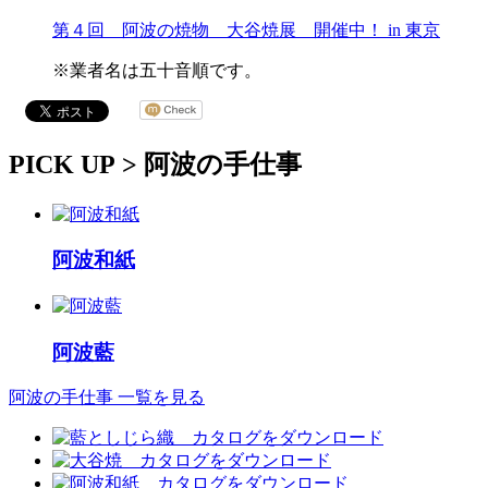
第４回 阿波の焼物 大谷焼展 開催中！ in 東京
※業者名は五十音順です。
PICK UP >
阿波の手仕事
阿波和紙
阿波藍
阿波の手仕事 一覧を見る