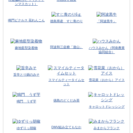
ンマスカット）
鳴門ピクルス 花れんこん
徳島県産 すじ青のり
「阿波黒牛」
阿波和三盆糖「遊山」
麻地藍型染着物
ハウスみかん（阿南農業
協同組合）
旨辛とり鍋のみそ
スマイルティータイムセ
雪花菜（おから）アイス
ット
徳島のどくだみ茶
鳴門 うず芋
キャロットドレッシング
DMV組み立てもなか
ゆずりっ胡椒
みまからフランク