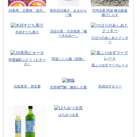
JA美馬 太豊柿「池月」
焙煎石臼挽き みまから
竹内水産 阿波 椿泊産釜
一味
揚げしらす
渓谷の茶 大歩危茶「極
木頭すだち果汁
ーきわみー」
ひばりのあしあとクッキ
ー
阿波しじら織（反物）
特選脇町ぶどう（ピオー
ネ）
霜ふりゆずマーマレード
伝統黒米 弥生紫
木頭ゆずゼリー
天然鳴門鯛 鯛めしの素
はちみつ太良