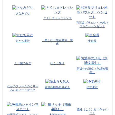
さなみどり
とくしまドレッシング
和三盆ブリュレ・ 米粉バ
ウムクーヘンセット
一番しぼり限定醤油 夢
すだち果汁
生金長
來
とり鍋のみそ
ゆこう果汁
阿波牛の頂点（別紙牧場
牛）
なかのファームのくりー
阿波和田島ちりめん
ゆず果汁
みぃすいーとぽてと
濃紅（こく）みつキャロ
ット
特選脇町ぶどう（シャイ
木頭ゆず柚茶