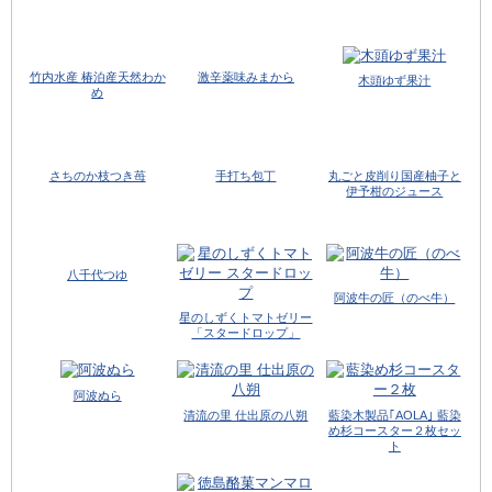
竹内水産 椿泊産天然わか
激辛薬味みまから
木頭ゆず果汁
め
さちのか枝つき苺
手打ち包丁
丸ごと皮削り国産柚子と
伊予柑のジュース
八千代つゆ
阿波牛の匠（のべ牛）
星のしずくトマトゼリー
「スタードロップ」
阿波ぬら
清流の里 仕出原の八朔
藍染木製品｢AOLA｣ 藍染
め杉コースター２枚セッ
ト