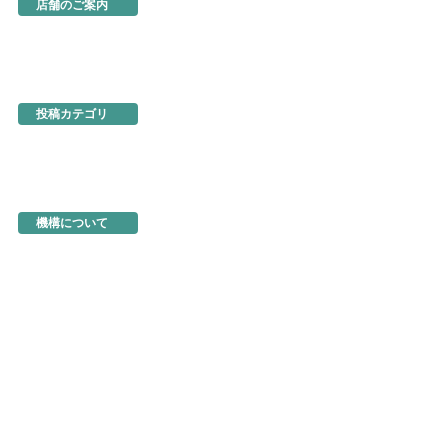
店舗のご案内
あるでよ徳島
東京・虎ノ門
名古屋
大阪
ネットショップ
投稿カテゴリ
お知らせ
新製品・新展示品
ちょっとお得な情報
イベント情報
徳島を食べる
機構関連情報
機構について
機構の概要
地図・アクセス
機構の活動
活動事例
入会のご案内
商品の選定と販売方法
トップページ
お問い合わせ
よくあるご質問
このサイトについて
個人情報の保護
著作物の取り扱い