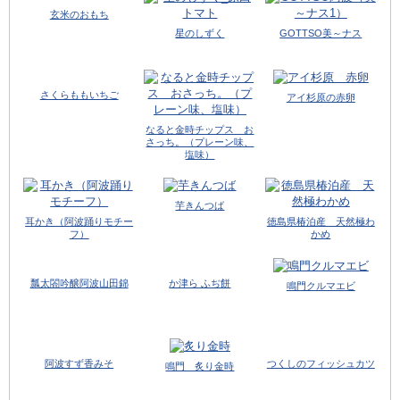
玄米のおもち
星のしずく
GOTTSO美～ナス
さくらももいちご
アイ杉原の赤卵
なると金時チップス お
さっち。（プレーン味、
塩味）
芋きんつば
耳かき（阿波踊りモチー
徳島県椿泊産 天然極わ
フ）
かめ
瓢太閤吟醸阿波山田錦
か津ら ふぢ餅
鳴門クルマエビ
阿波すず香みそ
つくしのフィッシュカツ
鳴門 炙り金時