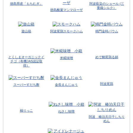
徳島県産「もちむぎ」
阿波藍染のショール (三
重織シルク）
徳島酪菓マンマローザ
遊山箱
阿波尾鶏スモークハム
鳴門金時バウム
とくしまオーガニックイ
めで鯛尾鶏る鍋
米糀味噌
チゴ（有機JAS認証取
得）
阿波尾鶏
スーパーすだち酎
金長まんじゅう
柚りっこ
ねさし味噌
阿波 椿泊天日干しちり
めん