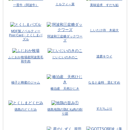
ミルフィ～菜
一貫牛（阿波牛）
美味追求 すだち鮎
しいたけ侍 木箱大
MDF製ノベルティー
Post Card・とくしまパ
阿波和三盆糖ダックワー
ズル
ズ
達磨キウイ
ふじおか牧場産阿波黒毛
じいじいのきのこ
和牛肉
柚子と蜂蜜のジャム
なると金時 里むすめ
椿泊産 天然ひじき
すだちぶり
徳島のどくだみ
徳島地鶏の鶏むね肉の削
り節