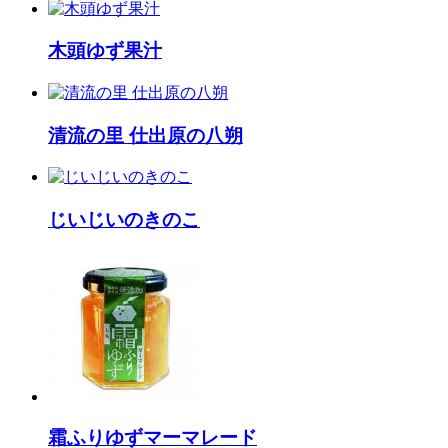
木頭ゆず果汁
清流の里 仕出原の八朔
じいじいのきのこ
霜ふりゆずマーマレード