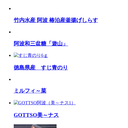
竹内水産 阿波 椿泊産釜揚げしらす
阿波和三盆糖「遊山」
徳島県産 すじ青のり
ミルフィ～菜
GOTTSO美～ナス