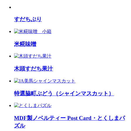
すだちぶり
米糀味噌
木頭すだち果汁
特選脇町ぶどう（シャインマスカット）
MDF製ノベルティー Post Card・とくしまパ
ズル