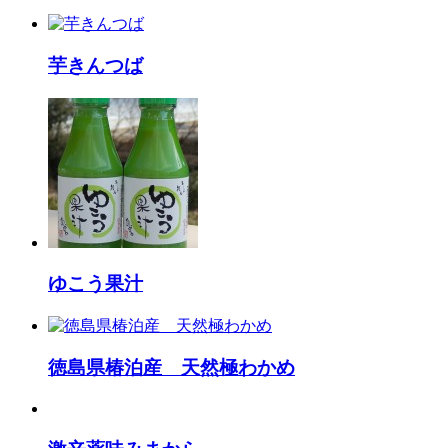
芋きんつば
ゆこう果汁
徳島県椿泊産 天然極わかめ