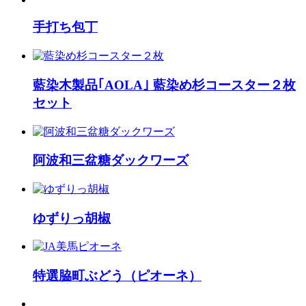
手打ち包丁
藍染木製品｢AOLA｣ 藍染め杉コースター２枚
セット
阿波和三盆糖ダックワーズ
ゆずりっ胡椒
特選脇町ぶどう（ピオーネ）