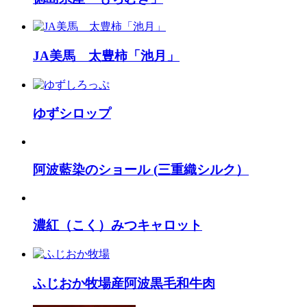
JA美馬 太豊柿「池月」
ゆずシロップ
阿波藍染のショール (三重織シルク）
濃紅（こく）みつキャロット
ふじおか牧場産阿波黒毛和牛肉