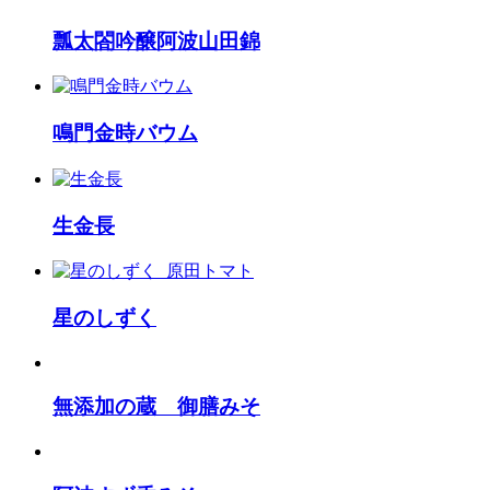
瓢太閤吟醸阿波山田錦
鳴門金時バウム
生金長
星のしずく
無添加の蔵 御膳みそ