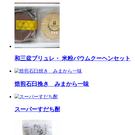
和三盆ブリュレ・ 米粉バウムクーヘンセット
焙煎石臼挽き みまから一味
スーパーすだち酎