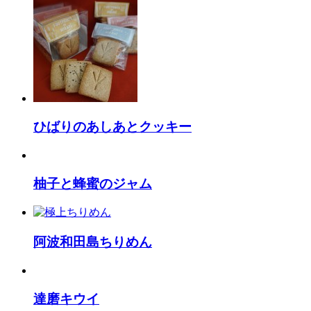
ひばりのあしあとクッキー
柚子と蜂蜜のジャム
阿波和田島ちりめん
達磨キウイ