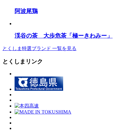
阿波尾鶏
渓谷の茶 大歩危茶「極ーきわみー」
とくしま特選ブランド 一覧を見る
とくしまリンク