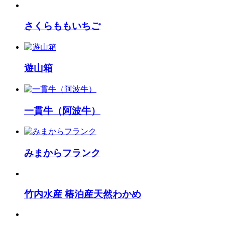
さくらももいちご
遊山箱
一貫牛（阿波牛）
みまからフランク
竹内水産 椿泊産天然わかめ