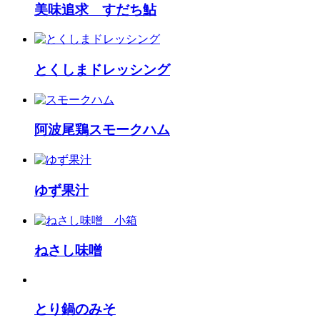
美味追求 すだち鮎
とくしまドレッシング
阿波尾鶏スモークハム
ゆず果汁
ねさし味噌
とり鍋のみそ