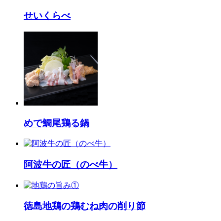
せいくらべ
めで鯛尾鶏る鍋
阿波牛の匠（のべ牛）
徳島地鶏の鶏むね肉の削り節