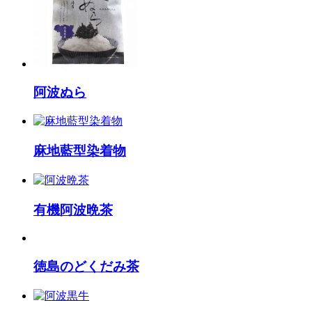
阿波ぬら
麻地藍型染着物
有機阿波晩茶
徳島のどくだみ茶