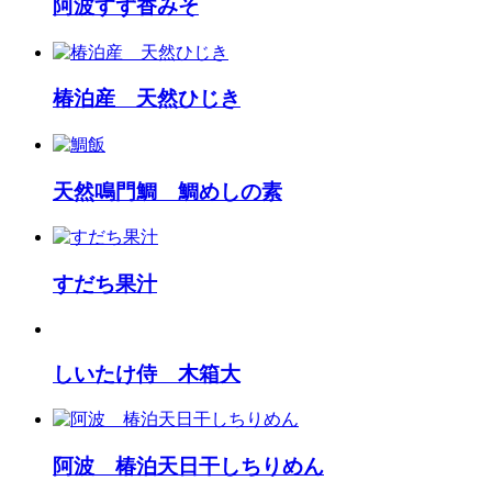
阿波すず香みそ
椿泊産 天然ひじき
天然鳴門鯛 鯛めしの素
すだち果汁
しいたけ侍 木箱大
阿波 椿泊天日干しちりめん