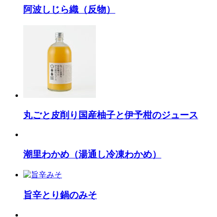
阿波しじら織（反物）
丸ごと皮削り国産柚子と伊予柑のジュース
潮里わかめ（湯通し冷凍わかめ）
旨辛とり鍋のみそ