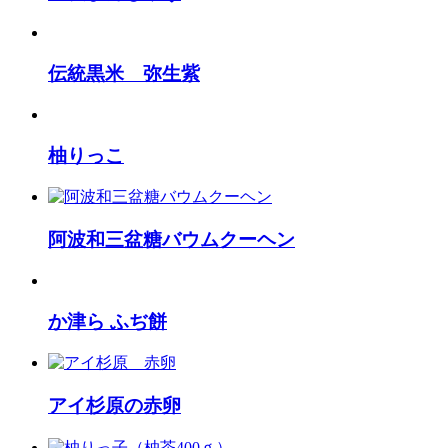
伝統黒米 弥生紫
柚りっこ
阿波和三盆糖バウムクーヘン
か津ら ふぢ餅
アイ杉原の赤卵