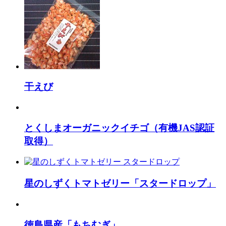
干えび
とくしまオーガニックイチゴ（有機JAS認証
取得）
星のしずくトマトゼリー「スタードロップ」
徳島県産「もちむぎ」