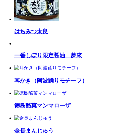
はちみつ太良
一番しぼり限定醤油 夢來
耳かき（阿波踊りモチーフ）
徳島酪菓マンマローザ
金長まんじゅう