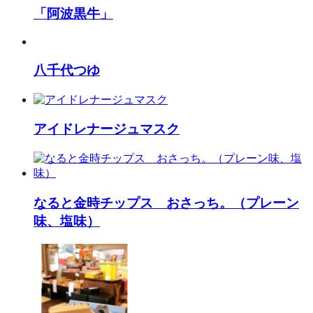
「阿波黒牛」
八千代つゆ
アイドレナージュマスク
なると金時チップス おさっち。（プレーン
味、塩味）