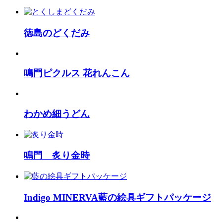
徳島のどくだみ
鳴門ピクルス 花れんこん
わかめ細うどん
鳴門 炙り金時
Indigo MINERVA藍の絵具ギフトパッケージ