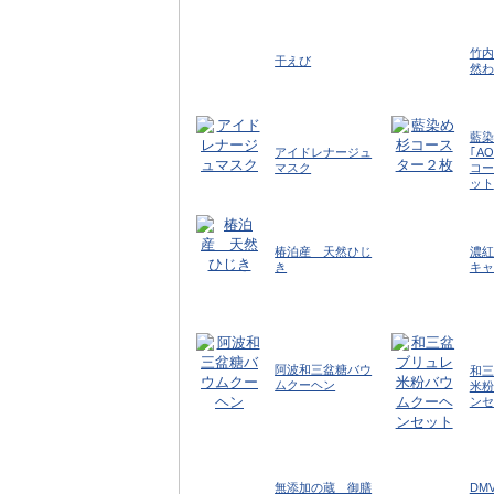
竹内
干えび
然わ
藍染
アイドレナージュ
｢A
マスク
コー
ット
椿泊産 天然ひじ
濃紅
き
キャ
阿波和三盆糖バウ
和三
ムクーヘン
米粉
ンセ
無添加の蔵 御膳
DM