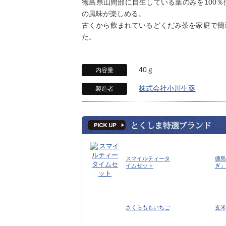
徳島県山間部に自生している葉のみを100
の風味が楽しめる。
古くから飲まれているどくだみ茶を家庭で簡
た。
40ｇ
内容量
株式会社小川生薬
製造者
スマイルティータ
徳島
イムセット
ぎ」
さくらももいちご
玄米