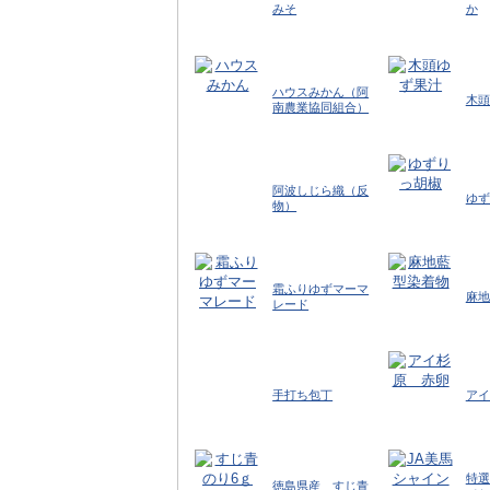
みそ
か
ハウスみかん（阿
木頭
南農業協同組合）
阿波しじら織（反
ゆず
物）
霜ふりゆずマーマ
麻地
レード
手打ち包丁
アイ
特選
徳島県産 すじ青