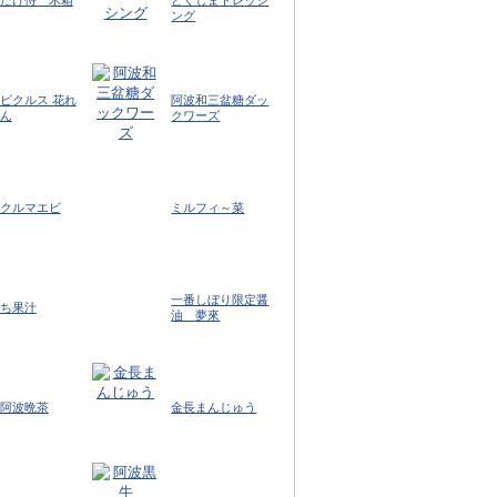
ング
ピクルス 花れ
阿波和三盆糖ダッ
ん
クワーズ
クルマエビ
ミルフィ～菜
一番しぼり限定醤
ち果汁
油 夢來
阿波晩茶
金長まんじゅう