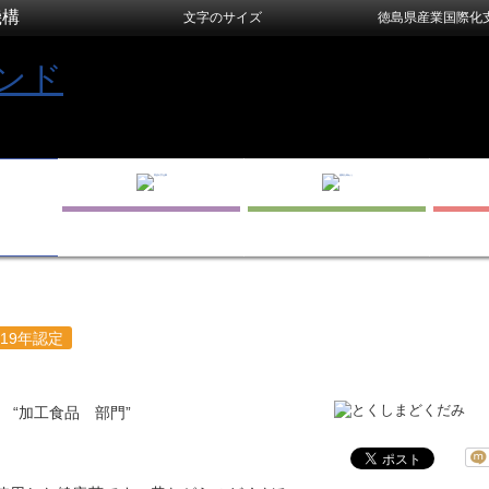
機構
文字のサイズ
徳島県産業国際化
019年認定
 “加工食品 部門”