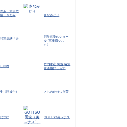
の茶 大歩危
極ーきわみ
さなみどり
阿波藍染のショー
和三盆糖「遊
ル (三重織シル
ク）
竹内水産 阿波 椿泊
し味噌
産釜揚げしらす
牛（阿波牛）
さちのか枝つき苺
代つゆ
GOTTSO美～ナス