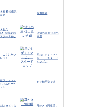
水産 椿泊産天
阿波尾鶏
かめ
木製品
OLA｣ 藍染め杉
清流の里 仕出原の
スター２枚セ
八朔
（こく）みつ
星のしずくトマト
ロット
ゼリー「スタード
ロップ」
盆ブリュレ・
めで鯛尾鶏る鍋
バウムクーヘ
ット
V組み立てもな
耳かき（阿波踊り