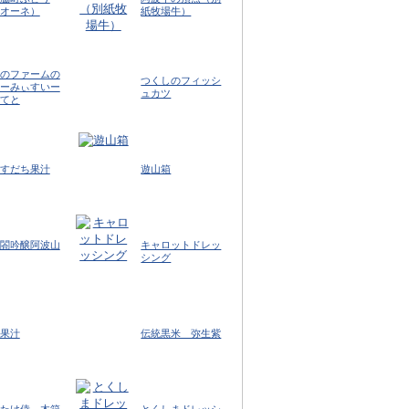
オーネ）
紙牧場牛）
のファームの
つくしのフィッシ
ーみぃすいー
ュカツ
てと
すだち果汁
遊山箱
閤吟醸阿波山
キャロットドレッ
シング
果汁
伝統黒米 弥生紫
たけ侍 木箱
とくしまドレッシ