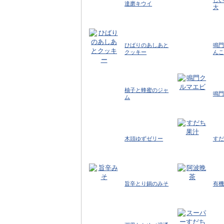
達磨キウイ
大
ひばりのあしあと
鳴門
クッキー
んこ
柚子と蜂蜜のジャ
鳴門
ム
木頭ゆずゼリー
すだ
旨辛とり鍋のみそ
有機