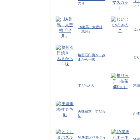
（シ
のり
ット
JA美馬 太豊柿
じい
「池月」
焙煎石臼挽き み
とり
まから一味
すだちぶり
木頭
美味追求 すだち
か津
鮎
MDF製ノベルティ
特選