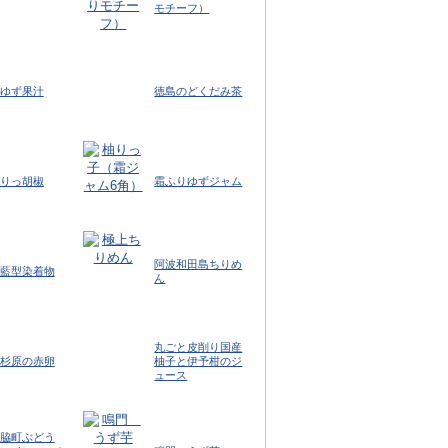
モチーフ）
ゆず果汁
徳島のどくだみ茶
りっ胡椒
霜ふりゆずジャム
阿波和田島ちりめ
藍型染着物
ん
丸ごと皮削り国産
杉原の赤卵
柚子と伊予柑のジ
ュース
脇町ぶどう