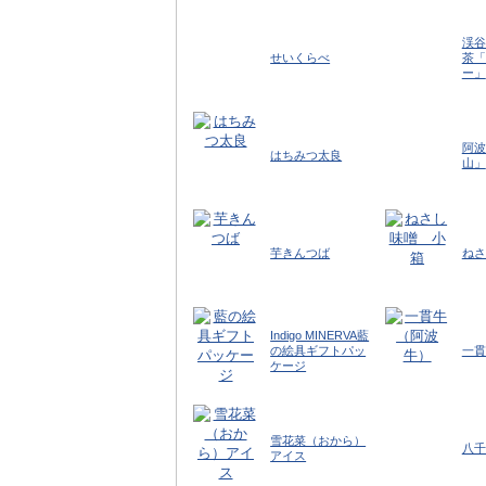
渓谷
せいくらべ
茶「
ー」
阿波
はちみつ太良
山」
芋きんつば
ねさ
Indigo MINERVA藍
の絵具ギフトパッ
一貫
ケージ
雪花菜（おから）
八千
アイス