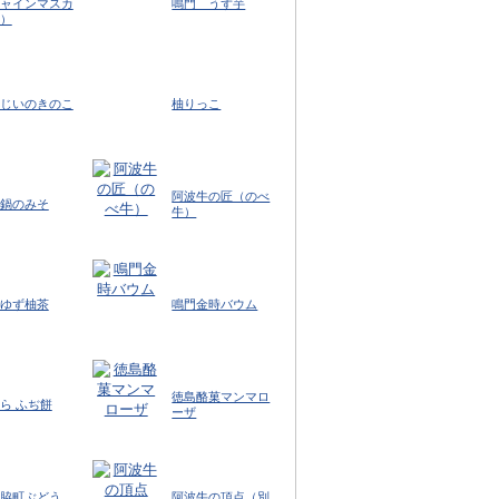
ャインマスカ
鳴門 うず芋
）
じいのきのこ
柚りっこ
阿波牛の匠（のべ
鍋のみそ
牛）
ゆず柚茶
鳴門金時バウム
徳島酪菓マンマロ
ら ふぢ餅
ーザ
脇町ぶどう
阿波牛の頂点（別