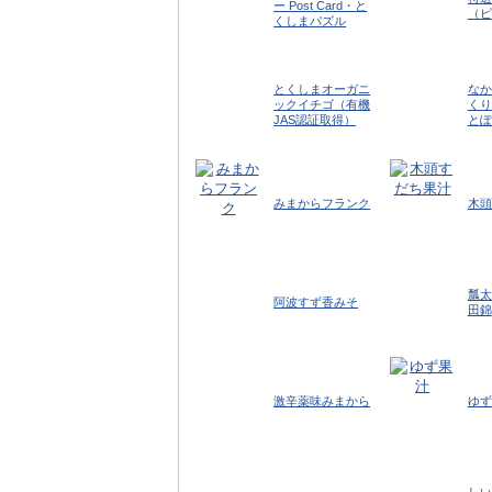
ー Post Card・と
（ピ
くしまパズル
とくしまオーガニ
なか
ックイチゴ（有機
くり
JAS認証取得）
とぽ
みまからフランク
木頭
瓢太
阿波すず香みそ
田錦
激辛薬味みまから
ゆず
しい