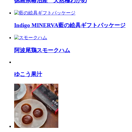
徳島県椿泊産 天然極わかめ
Indigo MINERVA藍の絵具ギフトパッケージ
阿波尾鶏スモークハム
ゆこう果汁