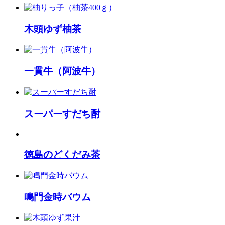
木頭ゆず柚茶
一貫牛（阿波牛）
スーパーすだち酎
徳島のどくだみ茶
鳴門金時バウム