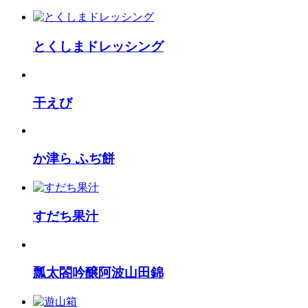
とくしまドレッシング
干えび
か津ら ふぢ餅
すだち果汁
瓢太閤吟醸阿波山田錦