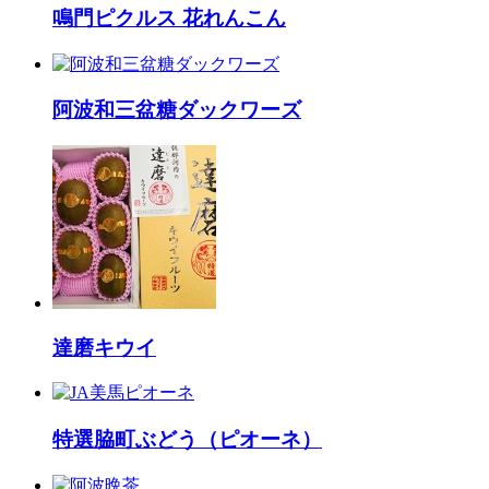
鳴門ピクルス 花れんこん
阿波和三盆糖ダックワーズ
達磨キウイ
特選脇町ぶどう（ピオーネ）