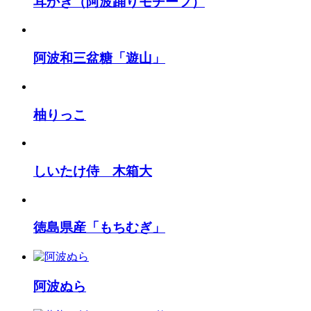
耳かき（阿波踊りモチーフ）
阿波和三盆糖「遊山」
柚りっこ
しいたけ侍 木箱大
徳島県産「もちむぎ」
阿波ぬら