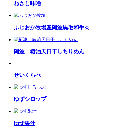
ねさし味噌
ふじおか牧場産阿波黒毛和牛肉
阿波 椿泊天日干しちりめん
せいくらべ
ゆずシロップ
ゆず果汁