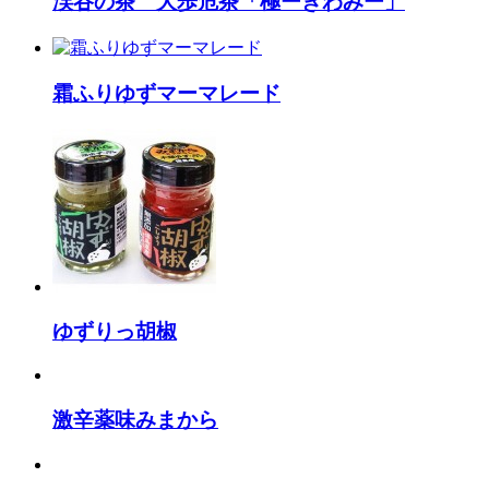
渓谷の茶 大歩危茶「極ーきわみー」
霜ふりゆずマーマレード
ゆずりっ胡椒
激辛薬味みまから