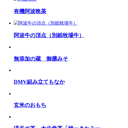
有機阿波晩茶
阿波牛の頂点（別紙牧場牛）
無添加の蔵 御膳みそ
DMV組み立てもなか
玄米のおもち