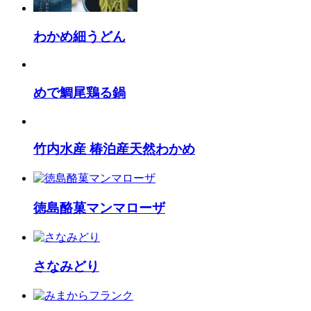
わかめ細うどん
めで鯛尾鶏る鍋
竹内水産 椿泊産天然わかめ
徳島酪菓マンマローザ
さなみどり