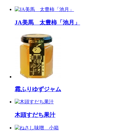
JA美馬 太豊柿「池月」
霜ふりゆずジャム
木頭すだち果汁