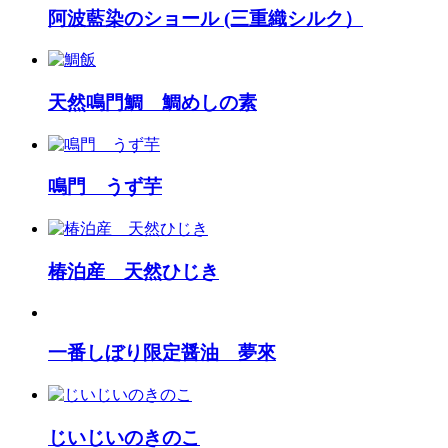
阿波藍染のショール (三重織シルク）
天然鳴門鯛 鯛めしの素
鳴門 うず芋
椿泊産 天然ひじき
一番しぼり限定醤油 夢來
じいじいのきのこ