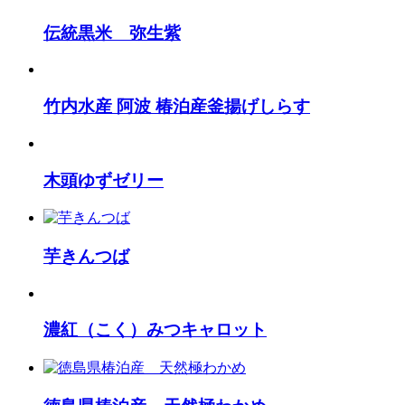
伝統黒米 弥生紫
竹内水産 阿波 椿泊産釜揚げしらす
木頭ゆずゼリー
芋きんつば
濃紅（こく）みつキャロット