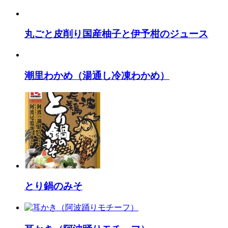
丸ごと皮削り国産柚子と伊予柑のジュース
潮里わかめ（湯通し冷凍わかめ）
とり鍋のみそ