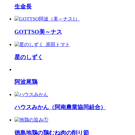
生金長
GOTTSO美～ナス
星のしずく
阿波尾鶏
ハウスみかん（阿南農業協同組合）
徳島地鶏の鶏むね肉の削り節