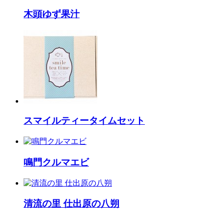
木頭ゆず果汁
スマイルティータイムセット
鳴門クルマエビ
清流の里 仕出原の八朔