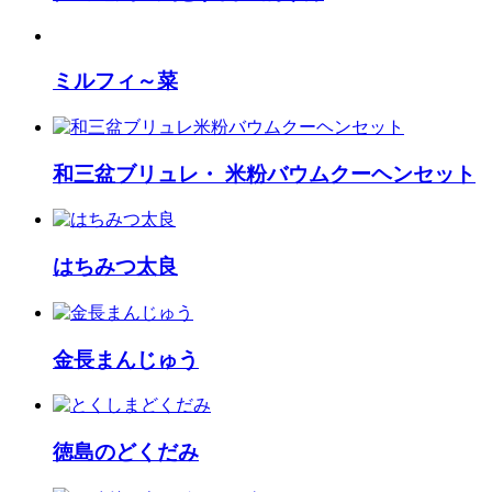
ミルフィ～菜
和三盆ブリュレ・ 米粉バウムクーヘンセット
はちみつ太良
金長まんじゅう
徳島のどくだみ