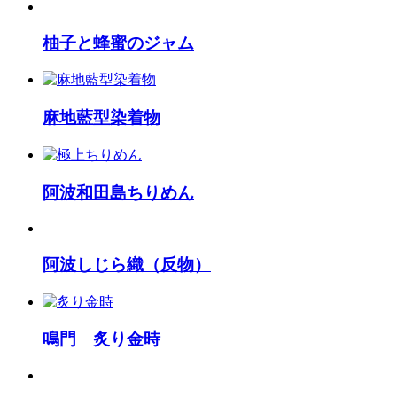
柚子と蜂蜜のジャム
麻地藍型染着物
阿波和田島ちりめん
阿波しじら織（反物）
鳴門 炙り金時