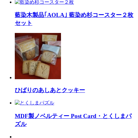
藍染木製品｢AOLA｣ 藍染め杉コースター２枚
セット
ひばりのあしあとクッキー
MDF製ノベルティー Post Card・とくしまパ
ズル