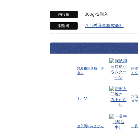
300g×2個入
内容量
八百秀商事株式会社
製造者
阿波和三盆糖「遊
阿波
山」
ムク
焙煎
干えび
まか
激辛薬味みまから
一貫