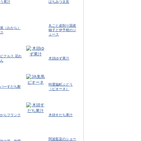
う果汁
はちみつ太良
丸ごと皮削り国産
菜（おから）
柚子と伊予柑のジ
ス
ュース
ピクルス 花れ
木頭ゆず果汁
ん
特選脇町ぶどう
パーすだち酎
（ピオーネ）
からフランク
木頭すだち果汁
阿波藍染のショー
加の蔵 御膳