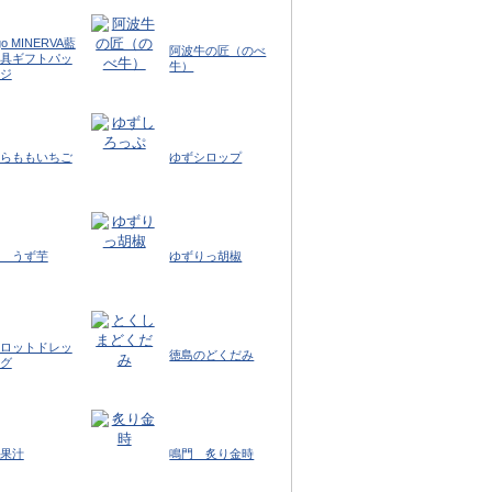
igo MINERVA藍
阿波牛の匠（のべ
具ギフトパッ
牛）
ジ
らももいちご
ゆずシロップ
 うず芋
ゆずりっ胡椒
ロットドレッ
徳島のどくだみ
グ
果汁
鳴門 炙り金時