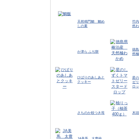
天然鳴門鯛 鯛め
竹内
しの素
然わ
徳島
か津ら ふぢ餅
然極
ひばりのあしあと
星の
クッキー
ゼリ
ロッ
さちのか枝つき苺
木頭
JA美馬 太豊柿