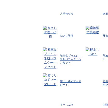
八千代つゆ
達磨
ねさし味噌
麻地
阿波
和三盆ブリュレ・
ん
米粉バウムクーヘ
ンセット
霜ふりゆずマーマ
竹内
レード
産釜
すだちぶり
木頭