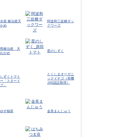
水産 椿泊産天
阿波和三盆糖ダッ
かめ
クワーズ
県椿泊産 天
星のしずく
わかめ
とくしまオーガニ
しずくトマト
ックイチゴ（有機
ー「スタード
JAS認証取得）
プ」
ゆず柚茶
金長まんじゅう