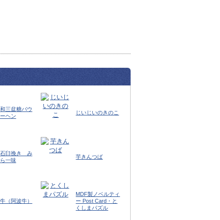
和三盆糖バウ
じいじいのきのこ
ーヘン
石臼挽き み
芋きんつば
ら一味
MDF製ノベルティ
牛（阿波牛）
ー Post Card・と
くしまパズル