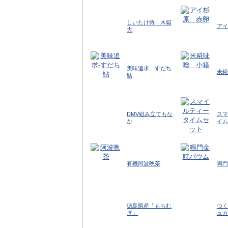
しいたけ侍 木箱
アイ
大
美味追求 すだち
米糀
鮎
DMV組み立てもな
スマ
か
イム
有機阿波晩茶
鳴門
徳島県産「もちむ
つく
ぎ」
ュカ