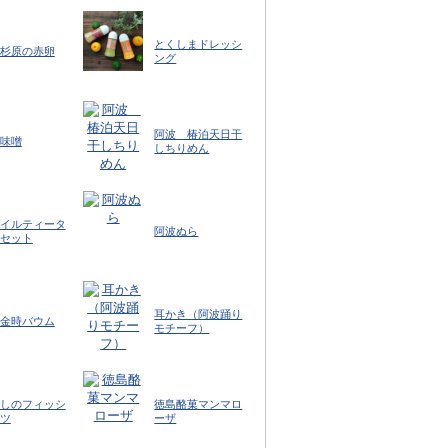
とくしまドレッシ
杉原の赤卵
ング
阿波 椿泊天日干
味噌
しちりめん
イルティータ
阿波ぬら
セット
耳かき（阿波踊り
金時バウム
モチーフ）
しのフィッシ
徳島酪菓マンマロ
ツ
ーザ