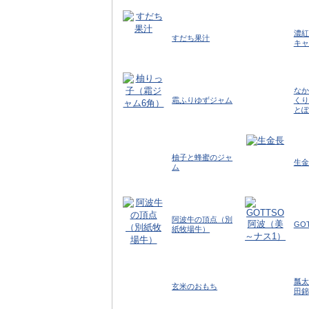
濃紅
すだち果汁
キャ
なか
霜ふりゆずジャム
くり
とぽ
柚子と蜂蜜のジャ
生金
ム
阿波牛の頂点（別
GO
紙牧場牛）
瓢太
玄米のおもち
田錦