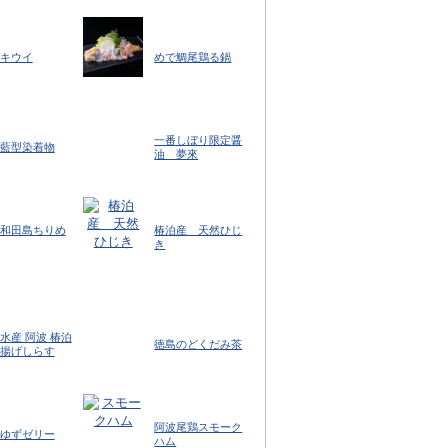
キウイ
めで鯛尾鶏る鍋
一番しぼり限定醤
藍型染着物
油 夢來
和田島ちりめ
椿泊産 天然ひじ
き
水産 阿波 椿泊
徳島のどくだみ茶
揚げしらす
阿波尾鶏スモーク
ゆずゼリー
ハム