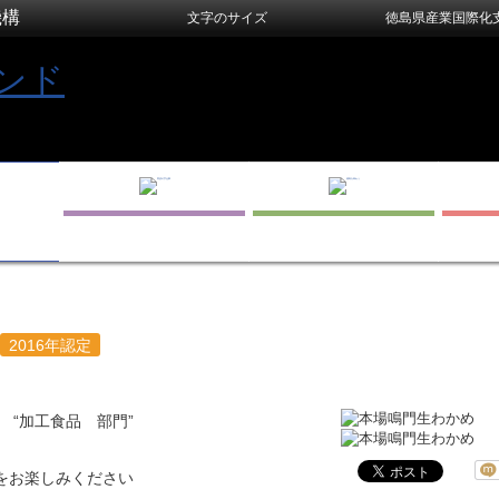
機構
文字のサイズ
徳島県産業国際化
2016年認定
 “加工食品 部門”
をお楽しみください