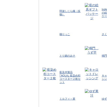
Ind
阿波しじら織（反
の絵
物）
ケー
柚りっこ
さく
とり鍋のみそ
鳴門
藍染木製品
｢AOLA｣ 藍染め杉
キャ
コースター２枚セ
シン
ット
ミルフィ～菜
ゆず