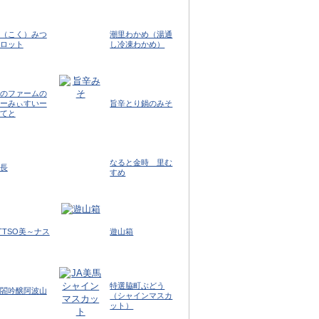
（こく）みつ
潮里わかめ（湯通
ロット
し冷凍わかめ）
のファームの
ーみぃすいー
旨辛とり鍋のみそ
てと
なると金時 里む
長
すめ
TTSO美～ナス
遊山箱
特選脇町ぶどう
閤吟醸阿波山
（シャインマスカ
ット）