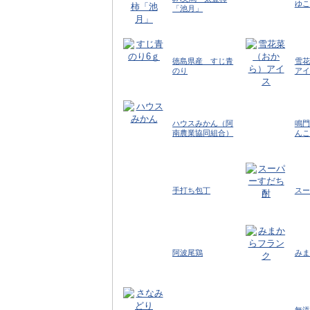
ゆこ
「池月」
徳島県産 すじ青
雪花
のり
アイ
ハウスみかん（阿
鳴門
南農業協同組合）
んこ
手打ち包丁
スー
阿波尾鶏
みま
無添