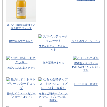
丸ごと皮削り国産柚子と
伊予柑のジュース
DMV組み立てもなか
つくしのフィッシュカツ
スマイルティータイムセ
ット
激辛薬味みまから
MDF製ノベルティー
Post Card・とくしまパ
ひばりのあしあとクッキ
ズル
ー
しいたけ侍 木箱大
星のしずくトマトゼリー
なると金時チップス お
「スタードロップ」
さっち。（プレーン味、
塩味）