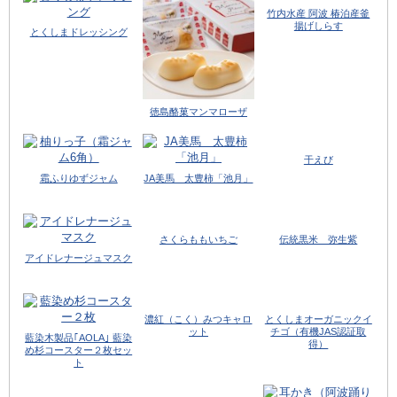
竹内水産 阿波 椿泊産釜
揚げしらす
とくしまドレッシング
徳島酪菓マンマローザ
干えび
霜ふりゆずジャム
JA美馬 太豊柿「池月」
さくらももいちご
伝統黒米 弥生紫
アイドレナージュマスク
濃紅（こく）みつキャロ
とくしまオーガニックイ
ット
チゴ（有機JAS認証取
藍染木製品｢AOLA｣ 藍染
得）
め杉コースター２枚セッ
ト