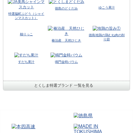
ゆこう果汁
徳島のどくだみ
特選脇町ぶどう（シャイ
ンマスカット）
柚りっこ
徳島地鶏の鶏むね肉の削
り節
椿泊産 天然ひじき
すだち果汁
鳴門金時バウム
とくしま特選ブランド 一覧を見る