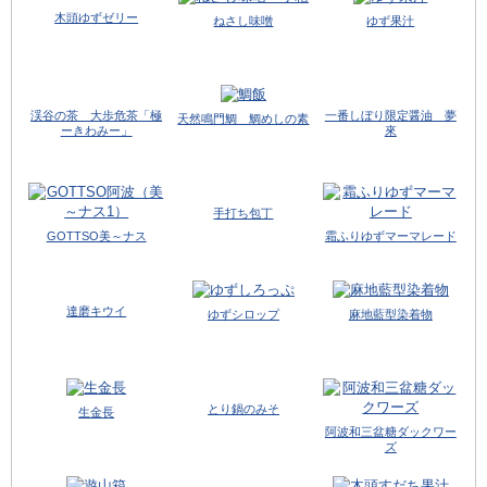
木頭ゆずゼリー
ねさし味噌
ゆず果汁
渓谷の茶 大歩危茶「極
一番しぼり限定醤油 夢
天然鳴門鯛 鯛めしの素
ーきわみー」
來
手打ち包丁
GOTTSO美～ナス
霜ふりゆずマーマレード
達磨キウイ
ゆずシロップ
麻地藍型染着物
とり鍋のみそ
生金長
阿波和三盆糖ダックワー
ズ