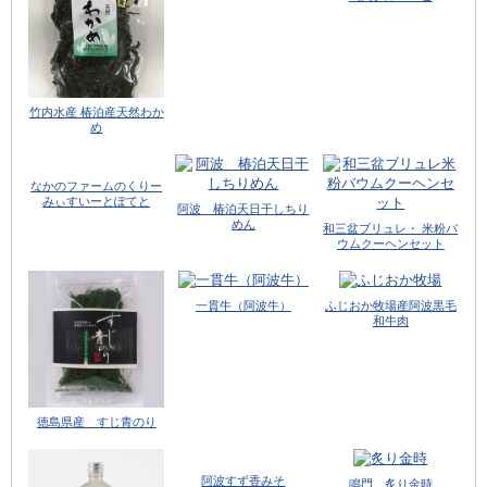
竹内水産 椿泊産天然わか
め
なかのファームのくりー
みぃすいーとぽてと
阿波 椿泊天日干しちり
めん
和三盆ブリュレ・ 米粉バ
ウムクーヘンセット
一貫牛（阿波牛）
ふじおか牧場産阿波黒毛
和牛肉
徳島県産 すじ青のり
阿波すず香みそ
鳴門 炙り金時