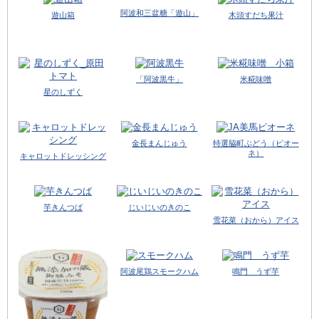
阿波和三盆糖「遊山」
遊山箱
木頭すだち果汁
「阿波黒牛」
米糀味噌
星のしずく
金長まんじゅう
特選脇町ぶどう（ピオー
ネ）
キャロットドレッシング
芋きんつば
じいじいのきのこ
雪花菜（おから）アイス
阿波尾鶏スモークハム
鳴門 うず芋