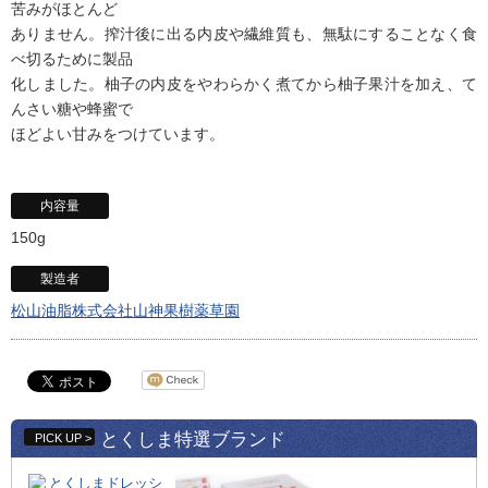
苦みがほとんど
ありません。搾汁後に出る内皮や繊維質も、無駄にすることなく食
べ切るために製品
化しました。柚子の内皮をやわらかく煮てから柚子果汁を加え、て
んさい糖や蜂蜜で
ほどよい甘みをつけています。
内容量
150g
製造者
松山油脂株式会社山神果樹薬草園
とくしま特選ブランド
PICK UP >