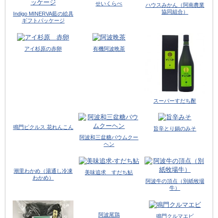
せいくらべ
ハウスみかん（阿南農業
協同組合）
Indigo MINERVA藍の絵具
ギフトパッケージ
アイ杉原の赤卵
有機阿波晩茶
スーパーすだち酎
鳴門ピクルス 花れんこん
旨辛とり鍋のみそ
阿波和三盆糖バウムクー
ヘン
潮里わかめ（湯通し冷凍
美味追求 すだち鮎
わかめ）
阿波牛の頂点（別紙牧場
牛）
阿波尾鶏
鳴門クルマエビ