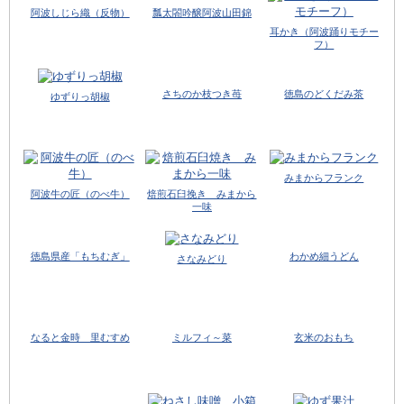
阿波しじら織（反物）
瓢太閤吟醸阿波山田錦
耳かき（阿波踊りモチー
フ）
さちのか枝つき苺
徳島のどくだみ茶
ゆずりっ胡椒
みまからフランク
阿波牛の匠（のべ牛）
焙煎石臼挽き みまから
一味
徳島県産「もちむぎ」
わかめ細うどん
さなみどり
なると金時 里むすめ
ミルフィ～菜
玄米のおもち