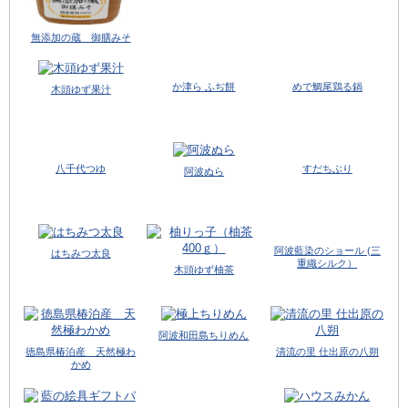
無添加の蔵 御膳みそ
か津ら ふぢ餅
めで鯛尾鶏る鍋
木頭ゆず果汁
八千代つゆ
すだちぶり
阿波ぬら
阿波藍染のショール (三
はちみつ太良
重織シルク）
木頭ゆず柚茶
阿波和田島ちりめん
徳島県椿泊産 天然極わ
清流の里 仕出原の八朔
かめ