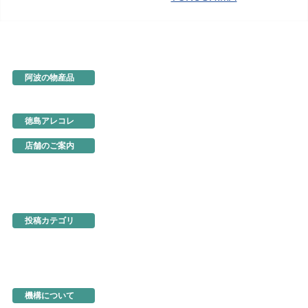
阿波の物産品
とくしま特選ブランド
阿波の手仕事
徳島の味
徳島アレコレ
生産地だより
行ってきました
店舗のご案内
あるでよ徳島
東京・虎ノ門
名古屋
大阪
ネットショップ
投稿カテゴリ
お知らせ
新製品・新展示品
ちょっとお得な情報
イベント情報
徳島を食べる
機構関連情報
機構について