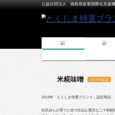
公益社団法人 徳島県産業国際化支援
米糀味噌
2019年認定
2019年「とくしま特選ブランド」認定商品
杜氏自らが育てた米で仕込む贅沢な二十割糀