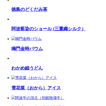
徳島のどくだみ茶
阿波藍染のショール (三重織シルク）
鳴門金時バウム
わかめ細うどん
雪花菜（おから）アイス