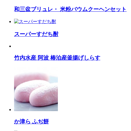
和三盆ブリュレ・ 米粉バウムクーヘンセット
スーパーすだち酎
竹内水産 阿波 椿泊産釜揚げしらす
か津ら ふぢ餅