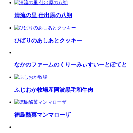
清流の里 仕出原の八朔
ひばりのあしあとクッキー
なかのファームのくりーみぃすいーとぽてと
ふじおか牧場産阿波黒毛和牛肉
徳島酪菓マンマローザ