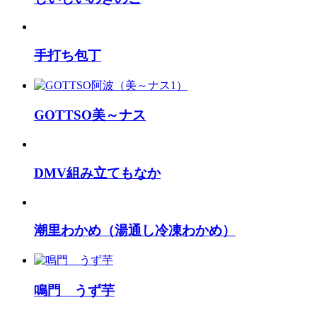
手打ち包丁
GOTTSO美～ナス
DMV組み立てもなか
潮里わかめ（湯通し冷凍わかめ）
鳴門 うず芋