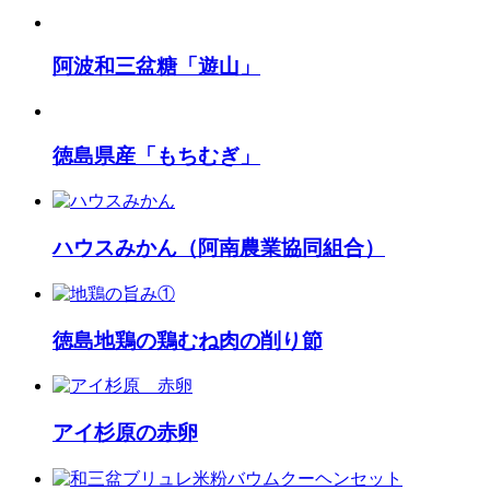
阿波和三盆糖「遊山」
徳島県産「もちむぎ」
ハウスみかん（阿南農業協同組合）
徳島地鶏の鶏むね肉の削り節
アイ杉原の赤卵