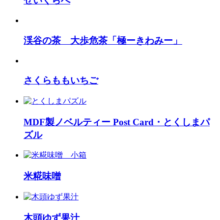
せいくらべ
渓谷の茶 大歩危茶「極ーきわみー」
さくらももいちご
MDF製ノベルティー Post Card・とくしまパ
ズル
米糀味噌
木頭ゆず果汁