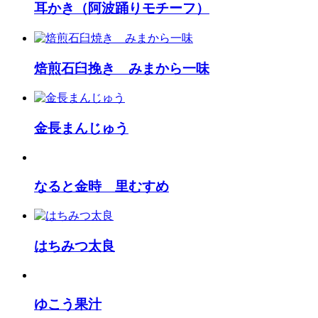
耳かき（阿波踊りモチーフ）
焙煎石臼挽き みまから一味
金長まんじゅう
なると金時 里むすめ
はちみつ太良
ゆこう果汁