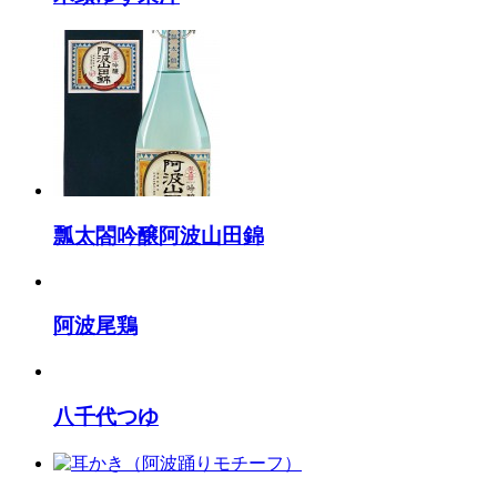
瓢太閤吟醸阿波山田錦
阿波尾鶏
八千代つゆ