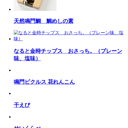
天然鳴門鯛 鯛めしの素
なると金時チップス おさっち。（プレーン
味、塩味）
鳴門ピクルス 花れんこん
干えび