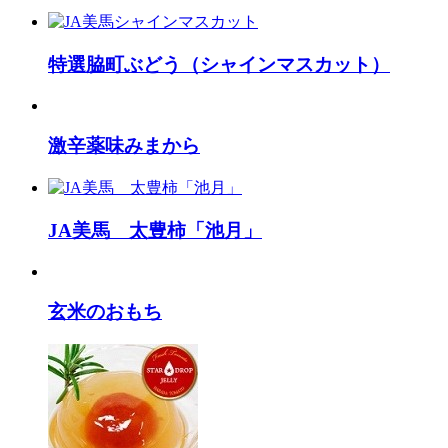
特選脇町ぶどう（シャインマスカット）
激辛薬味みまから
JA美馬 太豊柿「池月」
玄米のおもち