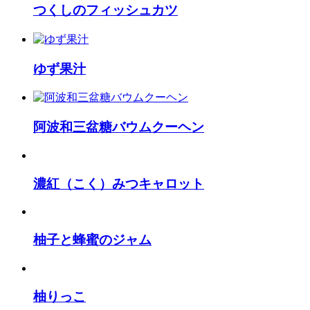
つくしのフィッシュカツ
ゆず果汁
阿波和三盆糖バウムクーヘン
濃紅（こく）みつキャロット
柚子と蜂蜜のジャム
柚りっこ