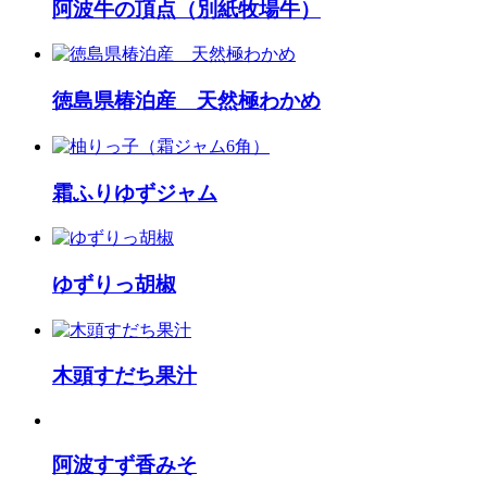
阿波牛の頂点（別紙牧場牛）
徳島県椿泊産 天然極わかめ
霜ふりゆずジャム
ゆずりっ胡椒
木頭すだち果汁
阿波すず香みそ