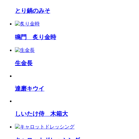
とり鍋のみそ
鳴門 炙り金時
生金長
達磨キウイ
しいたけ侍 木箱大