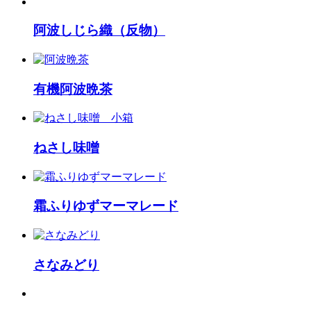
阿波しじら織（反物）
有機阿波晩茶
ねさし味噌
霜ふりゆずマーマレード
さなみどり