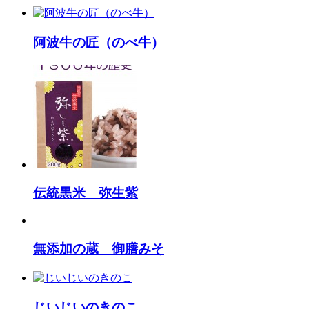
阿波牛の匠（のべ牛）
伝統黒米 弥生紫
無添加の蔵 御膳みそ
じいじいのきのこ