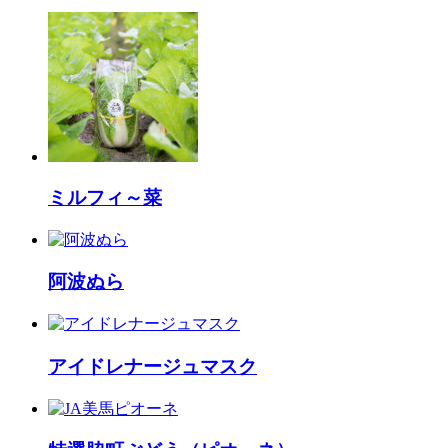
ミルフィ～菜
阿波ぬら
アイドレナージュマスク