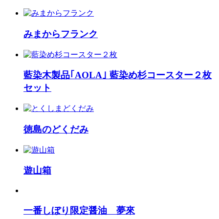
みまからフランク
藍染木製品｢AOLA｣ 藍染め杉コースター２枚
セット
徳島のどくだみ
遊山箱
一番しぼり限定醤油 夢來