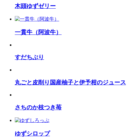
木頭ゆずゼリー
一貫牛（阿波牛）
すだちぶり
丸ごと皮削り国産柚子と伊予柑のジュース
さちのか枝つき苺
ゆずシロップ