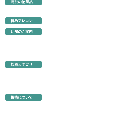
阿波の物産品
とくしま特選ブランド
阿波の手仕事
徳島の味
徳島アレコレ
生産地だより
行ってきました
店舗のご案内
あるでよ徳島
東京・虎ノ門
名古屋
大阪
ネットショップ
投稿カテゴリ
お知らせ
新製品・新展示品
ちょっとお得な情報
イベント情報
徳島を食べる
機構関連情報
機構について
機構の概要
地図・アクセス
機構の活動
活動事例
入会のご案内
商品の選定と販売方法
トップページ
お問い合わせ
よくあるご質問