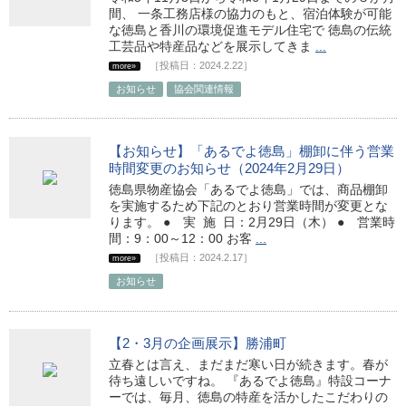
間、 一条工務店様の協力のもと、宿泊体験が可能
な徳島と香川の環境促進モデル住宅で 徳島の伝統
工芸品や特産品などを展示してきま
...
［投稿日：2024.2.22］
more»
お知らせ
協会関連情報
【お知らせ】「あるでよ徳島」棚卸に伴う営業
時間変更のお知らせ（2024年2月29日）
徳島県物産協会「あるでよ徳島」では、商品棚卸
を実施するため下記のとおり営業時間が変更とな
ります。 ● 実 施 日：2月29日（木） ● 営業時
間：9：00～12：00 お客
...
［投稿日：2024.2.17］
more»
お知らせ
【2・3月の企画展示】勝浦町
立春とは言え、まだまだ寒い日が続きます。春が
待ち遠しいですね。 『あるでよ徳島』特設コーナ
ーでは、毎月、徳島の特産を活かしたこだわりの