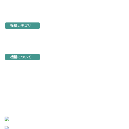
あるでよ徳島
東京・虎ノ門
名古屋
大阪
ネットショップ
投稿カテゴリ
お知らせ
新製品・新展示品
ちょっとお得な情報
イベント情報
徳島を食べる
機構関連情報
機構について
機構の概要
地図・アクセス
機構の活動
活動事例
入会のご案内
商品の選定と販売方法
トップページ
お問い合わせ
よくあるご質問
このサイトについて
個人情報の保護
著作物の取り扱い