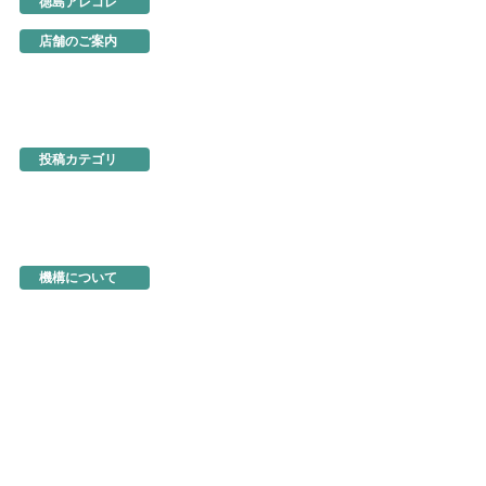
徳島アレコレ
生産地だより
行ってきました
店舗のご案内
あるでよ徳島
東京・虎ノ門
名古屋
大阪
ネットショップ
投稿カテゴリ
お知らせ
新製品・新展示品
ちょっとお得な情報
イベント情報
徳島を食べる
機構関連情報
機構について
機構の概要
地図・アクセス
機構の活動
活動事例
入会のご案内
商品の選定と販売方法
トップページ
お問い合わせ
よくあるご質問
このサイトについて
個人情報の保護
著作物の取り扱い