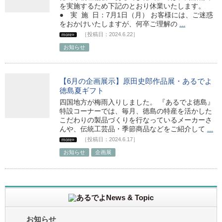
を実施するため下記のとおり休業いたします。
● 実 施 日：7月1日（月） お客様には、ご迷惑
をおかけいたしますが、何卒ご理解の
...
［投稿日：2024.6.22］
more»
お知らせ
【6月の企画展示】原田史郎作品展・あるでよ
徳島夏ギフト
四国地方が梅雨入りしました。 『あるでよ徳島』
特設コーナーでは、毎月、徳島の特産を活かした
こだわりの製品づくりを行なっているメーカーさ
んや、伝統工芸品・季節商品などをご紹介して
...
［投稿日：2024.6.17］
more»
お知らせ
企画展
お知らせ