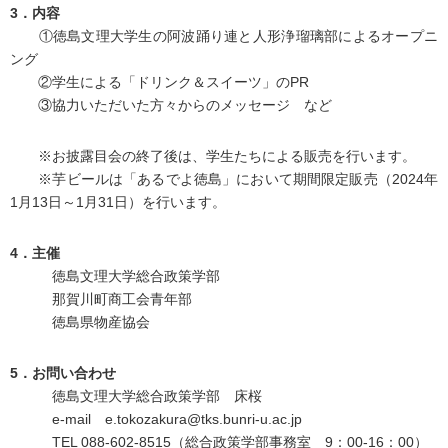
3．内容
①徳島文理大学生の阿波踊り連と人形浄瑠璃部によるオープニ
ング
②学生による「ドリンク＆スイーツ」のPR
③協力いただいた方々からのメッセージ など
※お披露目会の終了後は、学生たちによる販売を行います。
※芋ビールは「あるでよ徳島」において期間限定販売（2024年
1月13日～1月31日）を行います。
4．主催
徳島文理大学総合政策学部
那賀川町商工会青年部
徳島県物産協会
5．お問い合わせ
徳島文理大学総合政策学部 床桜
e-mail e.tokozakura@tks.bunri-u.ac.jp
TEL 088-602-8515（総合政策学部事務室 9：00-16：00）