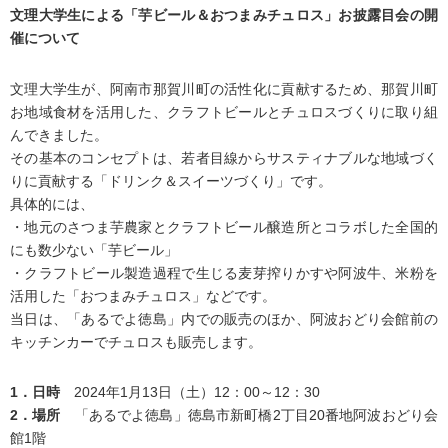
文理大学生による「芋ビール＆おつまみチュロス」お披露目会の開
催について
文理大学生が、阿南市那賀川町の活性化に貢献するため、那賀川町
お地域食材を活用した、クラフトビールとチュロスづくりに取り組
んできました。
その基本のコンセプトは、若者目線からサスティナブルな地域づく
りに貢献する「ドリンク＆スイーツづくり」です。
具体的には、
・地元のさつま芋農家とクラフトビール醸造所とコラボした全国的
にも数少ない「芋ビール」
・クラフトビール製造過程で生じる麦芽搾りかすや阿波牛、米粉を
活用した「おつまみチュロス」などです。
当日は、「あるでよ徳島」内での販売のほか、阿波おどり会館前の
キッチンカーでチュロスも販売します。
1．日時
2024年1月13日（土）12：00～12：30
2．場所
「あるでよ徳島」徳島市新町橋2丁目20番地阿波おどり会
館1階