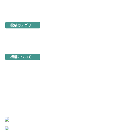
あるでよ徳島
東京・虎ノ門
名古屋
大阪
ネットショップ
投稿カテゴリ
お知らせ
新製品・新展示品
ちょっとお得な情報
イベント情報
徳島を食べる
機構関連情報
機構について
機構の概要
地図・アクセス
機構の活動
活動事例
入会のご案内
商品の選定と販売方法
トップページ
お問い合わせ
よくあるご質問
このサイトについて
個人情報の保護
著作物の取り扱い