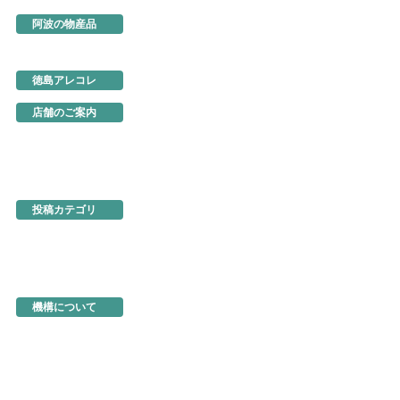
阿波の物産品
とくしま特選ブランド
阿波の手仕事
徳島の味
徳島アレコレ
生産地だより
行ってきました
店舗のご案内
あるでよ徳島
東京・虎ノ門
名古屋
大阪
ネットショップ
投稿カテゴリ
お知らせ
新製品・新展示品
ちょっとお得な情報
イベント情報
徳島を食べる
機構関連情報
機構について
機構の概要
地図・アクセス
機構の活動
活動事例
入会のご案内
商品の選定と販売方法