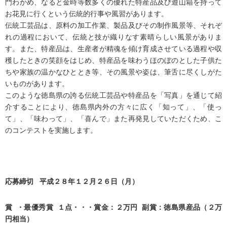
門わかめ、なると金時等数多くの優れた特産品及び遊山箱を持って
お花見に行くという伝統的行事や風習があります。
伝統工芸品は、原料の加工作業、製品及びその制作風景等、それぞ
れの過程において、伝統と技が織りなす素晴らしい風景がありま
す。また、特産品は、生産者が精魂を傾け育成させている過程や収
穫したときの笑顔をはじめ、特産品を味わうほのぼのとした子供た
ちや家族の温かなひととき等、その風景や姿は、筆舌に尽くしがた
いものがあります。
このような徳島県の誇る伝統工芸品や特産品を「写真」を通じて紹
介することにより、徳島県内外の方々に広く「知って」、「使っ
て」、「味わって」、「喜んで」また再発見していただくため、こ
のコンテストを実施します。
応募締切 平成２８年１２月２６日（月）
賞 ・最優秀賞 １点・・・賞金：２万円 副賞：徳島県産品（２万
円相当）