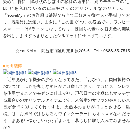
染め”。特に、階段状のしぼりの模様の途中に、別のモチーフの”し
ぼり”を入れているのは三好さんのオリジナルなのだとか。
「You&My」のお洋服は縫製から全て三好さん御本人が手掛けてお
り、既製品には無い、まさに「この世で1つ」の逸品です。ワンピー
スやコートはAラインになっており、腰回りの素材を替え藍の濃淡
を出し、よりすっきりとしたシルエットに仕上げています。
☆You&Mｙ 阿波市阿波町東川原206-6 Tel：0883-35-7515
■岡田製樽
近年見かける機会の少なくなってきた、「おひつ」。岡田製樽の
おひつは、ふちを丸くなめらかに研磨しており、タガにステンレス
を使用することでモダンに仕上がり、現代日本の食卓にもマッチす
る風合いのオリジナルアイテムです。木曽産のサワラのやさしい木
目が食卓を彩ってくれますよ。天然木の香りがほっとさせる「湯
桶」は、お風呂ではもちろんワインクーラーにもオススメなのだそ
う！まあるい懐かしいたたずまいを、暮らしに取り入れてみません
か？