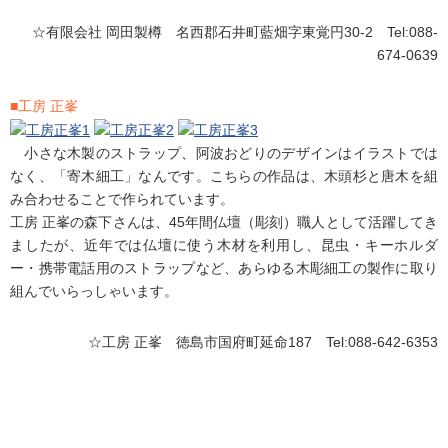
☆有限会社 岡田製樽 名西郡石井町藍畑字東覚円30-2 Tel:088-
674-0639
■工房 正峯
小さな木製のストラップ、阿波おどりのデザインはイラストでは
なく、「寄木細工」なんです。こちらの作品は、木頭杉と唐木を組
み合わせることで作られています。
工房 正峯の森下さんは、45年間仏壇（彫刻）職人として活躍してき
ましたが、近年では仏壇に使う木材を利用し、昆虫・キーホルダ
ー・携帯電話用のストラップなど、あらゆる木彫細工の製作に取り
組んでいらっしゃいます。
☆工房 正峯 徳島市国府町延命187 Tel:088-642-6353