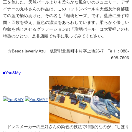
工を施した、天然パールよりも柔らかな風合いのジュエリー。デザ
イナーの丸林さんの作品は、このコットンパールを天然灰汁発酵建
ての藍で染めあげた、その名も「瑠璃ビーズ」です。藍液に浸す時
間・回数を替え、藍色の濃淡をあらわしています。柔らかく優しい
印象を感じさせるグラデーションの「瑠璃パール」は大変軽いのも
特徴のひとつ。是非店頭でお手に取ってみてください。
☆Beads jewerly Azu 板野郡北島町中村字上地26-7 Teｌ：088-
698-7606
■You&My
ドレスメーカーの三好さんの染色の技法で特徴的なのが、”しぼり