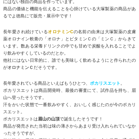
にはない独自の商品を作っています。
商品の価値と機能を伝えることを心掛けている大塚製薬の商品があ
るでよ徳島にて販売・展示中です！
長年愛され続けている
オロナミンC
の名前の由来は大塚製薬の皮膚
薬オロナイン軟膏の「オロナ」とビタミンＣの「ミンＣ」からきて
います。数ある栄養ドリンクの中でも甘めで炭酸を入れることでよ
り飲みやすくしているのだとか。
他社にはない日常的に、誰でも美味しく飲めるようにと作られたの
が
オロナミンＣ
だそうです。
長年愛されている商品といえばもうひとつ、
ポカリスエット
。
ポカリスエットは商品開発時、最後の審査にて、試作品を持ち、眉
山へ登ったそうです。
汗をかいた状態で一番飲みやすく、おいしく感じたのが今のポカリ
スエット。
ポカリスエットは
眉山の山頂
で誕生したそうです！
商品が発売された当初は味の薄さからあまり受け入れられていなか
ったそうですが、