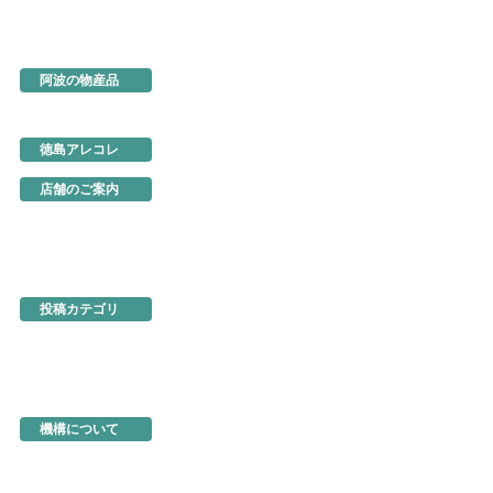
阿波の物産品
とくしま特選ブランド
阿波の手仕事
徳島の味
徳島アレコレ
生産地だより
行ってきました
店舗のご案内
あるでよ徳島
東京・虎ノ門
名古屋
大阪
ネットショップ
投稿カテゴリ
お知らせ
新製品・新展示品
ちょっとお得な情報
イベント情報
徳島を食べる
機構関連情報
機構について
機構の概要
地図・アクセス
機構の活動
活動事例
入会のご案内
商品の選定と販売方法