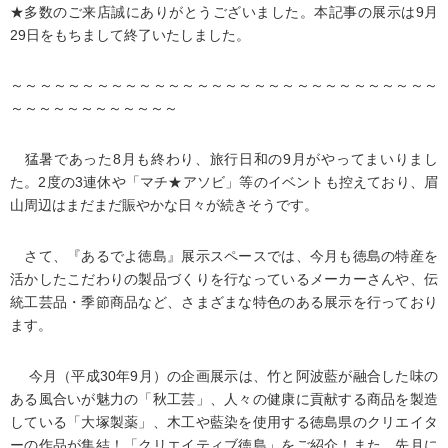
★多数のご来店誠にありがとうございました。本記事の展示は9月
29日をもちまして終了いたしました。
～～～～～～～～～～～～～～～～～～～～～～～～～～～～～～
～～～～～～～～～～～～
猛暑であった8月も終わり、旅行日和の9月がやってまいりまし
た。2度の3連休や「マチ★アソビ」等のイベントも控えており、眉
山周辺はまだまだ賑やかな日々が続きそうです。
さて、『あるでよ徳島』展示スペースでは、今月も徳島の特産を
活かしたこだわりの製品づくりを行なっているメーカーさんや、伝
統工芸品・季節商品など、さまざまな特色のある展示を行っており
ます。
今月（平成30年9月）の企画展示は、竹と阿波藍が融合した味の
ある風合いが魅力の「秋工芸」、人々の健康に貢献する商品を製造
している「大塚製薬」、木工や藍染を使用する徳島県のクリエイタ
ーの作品が集結！「クリエイティブ徳島」をご紹介！また、先月に