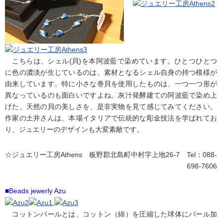
こちらは、シェル(貝)を本阿波藍で染めています。ひとつひとつ
に色の濃淡が生じているのは、素材となるシェル自身の持つ模様が
由来しています。特に小さな巻貝を使用したものは、一つ一つ形が
異なっているのも面白いですよね。灰汁発酵建ての阿波藍で染め上
げた、天然の貝の美しさを、是非実物を見て感じてみてください。
作家の土井さんは、本場イタリアで伝統的な彫金技法を学ばれてお
り、ジュエリーのデザインも大変素敵です。
☆ジュエリー工房Athens 板野郡北島町中村字上地26-7 Tel：088-
698-7606
■Beads jewerly Azu
コットンパールとは、コットン（綿）を圧縮した球体にパール加