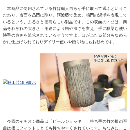
本商品に使用されている竹は職人自らが手に取って選ぶというこ
だわり。表面を凸凹に削り、阿波藍で染め、鳴門の渦潮を表現して
いるという、ふるさと徳島らしい製品です。この表面の凹凸は、商
品それぞれの大きさ・用途により幅や深さを変え、手に馴染む使い
勝手の良さを追求されているそうですよ。口が当たる部分もなめら
かに仕上げられておりデイリー使いや贈り物にもお勧めです。
今回のイチオシ商品は「ビールジョッキ」！持ち手の竹の根の歪
曲は指にフィットしとても持ちやすくされています。ちなみに、こ