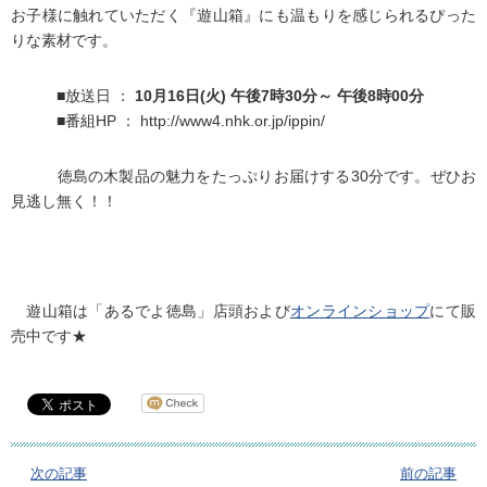
お子様に触れていただく『遊山箱』にも温もりを感じられるぴった
りな素材です。
■
放送日 ：
10月16日(火)
午後7時30分
～
午後8時00分
■番組HP ： http://www4.nhk.or.jp/ippin/
徳島の木製品の魅力をたっぷりお届けする30分です。ぜひお
見逃し無く！！
遊山箱は「あるでよ徳島」店頭および
オンラインショップ
にて販
売中です★
次の記事
前の記事