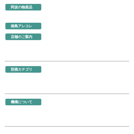
阿波の物産品
とくしま特選ブランド
阿波の手仕事
徳島の味
徳島アレコレ
生産地だより
行ってきました
店舗のご案内
あるでよ徳島
東京・虎ノ門
名古屋
大阪
ネットショップ
投稿カテゴリ
お知らせ
新製品・新展示品
ちょっとお得な情報
イベント情報
徳島を食べる
機構関連情報
機構について
機構の概要
地図・アクセス
機構の活動
活動事例
入会のご案内
商品の選定と販売方法