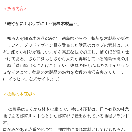
＜放送内容＞
「軽やかに！ポップに！～徳島木製品～」
知る人ぞ知る木製品の産地・徳島県から今、斬新な木製品が誕生
している。グッドデザイン賞を受賞した話題のカップの素材は、ス
ギ。細かい削りが難しいスギを高度な技で加工し、驚くほど軽く仕
上げてある。さらに愛らしさから人気が再燃している徳島伝統の弁
当箱「遊山箱（ゆさんばこ）」や、抜群の座り心地のスタイリッシ
ュなイスまで。徳島の木製品の魅力を女優の南沢奈央がリサーチ！
(「イッピン」公式サイトより)
＜徳島の
木頭杉
＞
徳島県は古くから材木の産地で、特に木頭杉は、日本有数の林業
地である那賀川を中心とした那賀郡で産出されている地域ブランド
材。
暖かみのある赤系の色身で、強度性に優れ建材としてはもちろん、