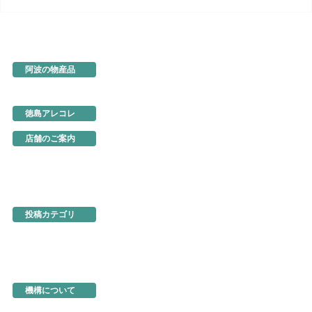
阿波の物産品
とくしま特選ブランド
阿波の手仕事
徳島の味
徳島アレコレ
生産地だより
行ってきました
店舗のご案内
あるでよ徳島
東京・虎ノ門
名古屋
大阪
ネットショップ
投稿カテゴリ
お知らせ
新製品・新展示品
ちょっとお得な情報
イベント情報
徳島を食べる
機構関連情報
機構について
機構の概要
地図・アクセス
機構の活動
活動事例