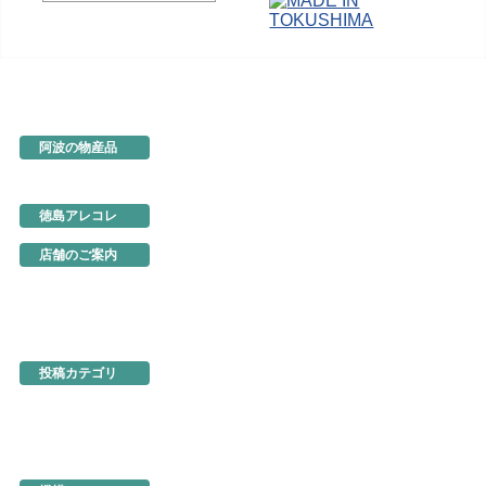
阿波の物産品
とくしま特選ブランド
阿波の手仕事
徳島の味
徳島アレコレ
生産地だより
行ってきました
店舗のご案内
あるでよ徳島
東京・虎ノ門
名古屋
大阪
ネットショップ
投稿カテゴリ
お知らせ
新製品・新展示品
ちょっとお得な情報
イベント情報
徳島を食べる
機構関連情報