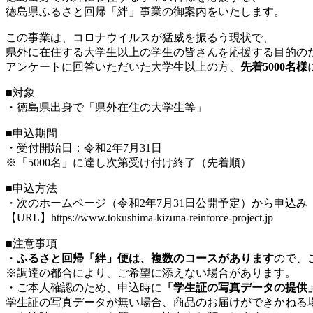
徳島県ふるさと回帰「絆」事業の御案内をいたします。
この事業は、コロナウイルスが猛威を振るう現状で、
県外に在住する大学生以上の学生の皆さんを応援する目的の
アンケートに回答いただいた大学生以上の方、
先着5000名様
■対象
・徳島県出身で「県外在住の大学生等」
■申込期間
・受付開始日：令和2年7月31日
※「5000名」に達し次第受け付け終了（先着順）
■申込方法
・次のホームページ（令和2年7月31日公開予定）から申込み
【URL】https://www.tokushima-kizuna-reinforce-project.jp
■注意事項
・
ふるさと回帰「絆」便は、複数のコースがあります
ので、
※調達の都合により、ご希望に添えない場合があります。
・ご本人確認のため、申込時に
「学生証の写真データの提供
学生証の写真データが無い場合、商品のお届けができかねる