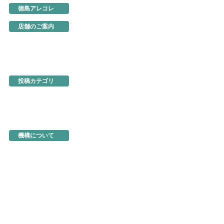
徳島アレコレ
生産地だより
行ってきました
店舗のご案内
あるでよ徳島
東京・虎ノ門
名古屋
大阪
ネットショップ
投稿カテゴリ
お知らせ
新製品・新展示品
ちょっとお得な情報
イベント情報
徳島を食べる
機構関連情報
機構について
機構の概要
地図・アクセス
機構の活動
活動事例
入会のご案内
商品の選定と販売方法
トップページ
お問い合わせ
よくあるご質問
このサイトについて
個人情報の保護
著作物の取り扱い