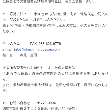
当協会までの交通費及び駐車場料金は、各自ご負担下さい。
５ 応募方法： 参加される方の住所・氏名・連絡先をご記入の
上、FAXまたはe-mailで申し込み下さい。
親子(小学生・幼稚園児対象)で申し込みの方は、その旨をご記入く
ださい。
申し込み先 FAX 088-623-9779
e-mail
info@tokushima-bussan.com
担 当 芦尾 生田
※参加希望者からお預かりしました個人情報は、
「あるでよ徳島」講座の運営以外の目的に使用する事はありませ
ん。
また、参加希望者の個人情報は、厳正な管理の下、適正に処分しま
す。
６．お問い合わせ： 〒770-0904
徳島市新町橋２丁目２０番地「阿波おどり会館」