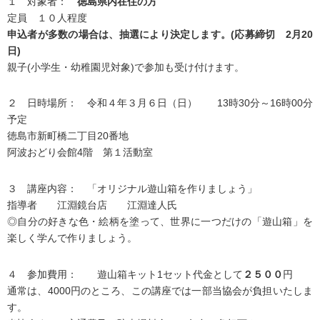
１ 対象者：
徳島県内在住の方
定員 １０人程度
申込者が多数の場合は、抽選により決定します。
(
応募締切 2
月20
日)
親子(小学生・幼稚園児対象)で参加も受け付けます。
２ 日時場所： 令和４年３月６日（日） 13時30分～16時00分
予定
徳島市新町橋二丁目20番地
阿波おどり会館4階 第１活動室
３ 講座内容： 「オリジナル遊山箱を作りましょう」
指導者 江淵鏡台店 江淵達人氏
◎自分の好きな色・絵柄を塗って、世界に一つだけの「遊山箱」を
楽しく学んで作りましょう。
４ 参加費用： 遊山箱キット1セット代金として
２５００
円
通常は、4000円のところ、この講座では一部当協会が負担いたしま
す。