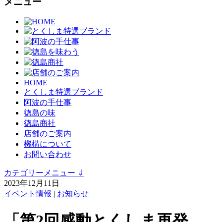
メニュー
HOME
とくしま特選ブランド
阿波の手仕事
徳島の味
徳島商社
店舗のご案内
機構について
お問い合わせ
カテゴリーメニュー
⇓
2023年12月11日
イベント情報
|
お知らせ
「第2回感動とくしま再発