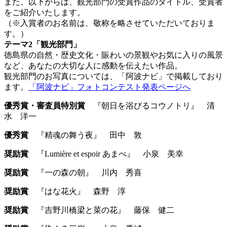
また、以下からは、観光部門の受賞作品のタイトル、受賞者
をご紹介いたします。
（※入賞者のお名前は、敬称を略させていただいておりま
す。）
テーマ2「観光部門」
徳島県の自然・歴史文化・賑わいの景観やお気に入りの風景
など、あなたの大切な人に感動を伝えたい作品。
観光部門のお写真については、「阿波ナビ」で掲載しており
ます。
「阿波ナビ」フォトコンテスト発表ページへ
優秀賞・審査員特別賞
『朝日を浴びるコウノトリ』 清
水 洋一
優秀賞
『精魂の舞う夜』 田中 敦
奨励賞
『Lumière et espoir あまべ』 小泉 美幸
奨励賞
『一の森の朝』 川内 秀喜
奨励賞
『はな花火』 森野 淳
奨励賞
『吉野川橋梁と菜の花』 藤保 健二