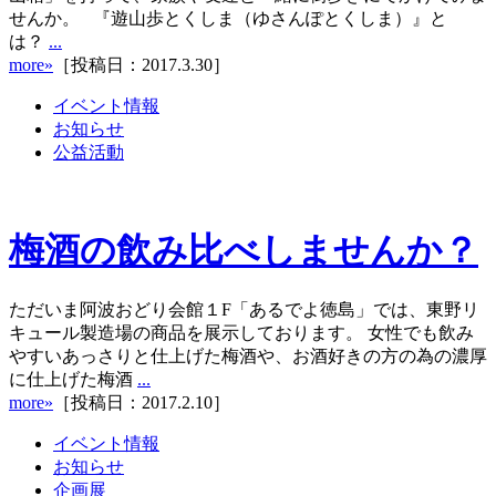
せんか。 『遊山歩とくしま（ゆさんぽとくしま）』と
は？
...
more»
［投稿日：2017.3.30］
イベント情報
お知らせ
公益活動
梅酒の飲み比べしませんか？
ただいま阿波おどり会館１F「あるでよ徳島」では、東野リ
キュール製造場の商品を展示しております。 女性でも飲み
やすいあっさりと仕上げた梅酒や、お酒好きの方の為の濃厚
に仕上げた梅酒
...
more»
［投稿日：2017.2.10］
イベント情報
お知らせ
企画展