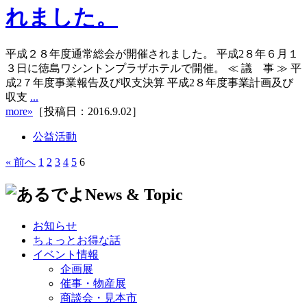
れました。
平成２８年度通常総会が開催されました。 平成2８年６月１
３日に徳島ワシントンプラザホテルで開催。 ≪ 議 事 ≫ 平
成2７年度事業報告及び収支決算 平成2８年度事業計画及び
収支
...
more»
［投稿日：2016.9.02］
公益活動
« 前へ
1
2
3
4
5
6
お知らせ
ちょっとお得な話
イベント情報
企画展
催事・物産展
商談会・見本市