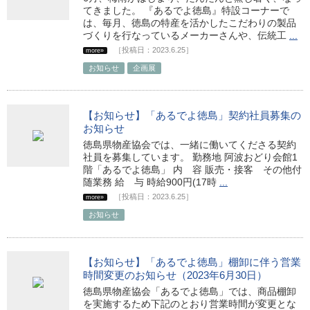
てきました。 『あるでよ徳島』特設コーナーで
は、毎月、徳島の特産を活かしたこだわりの製品
づくりを行なっているメーカーさんや、伝統工
...
［投稿日：2023.6.25］
more»
お知らせ
企画展
【お知らせ】「あるでよ徳島」契約社員募集の
お知らせ
徳島県物産協会では、一緒に働いてくださる契約
社員を募集しています。 勤務地 阿波おどり会館1
階「あるでよ徳島」 内 容 販売・接客 その他付
随業務 給 与 時給900円(17時
...
［投稿日：2023.6.25］
more»
お知らせ
【お知らせ】「あるでよ徳島」棚卸に伴う営業
時間変更のお知らせ（2023年6月30日）
徳島県物産協会「あるでよ徳島」では、商品棚卸
を実施するため下記のとおり営業時間が変更とな