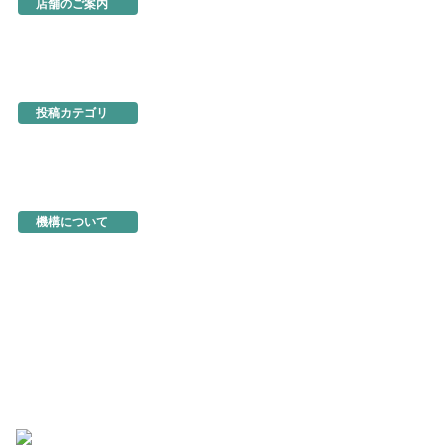
店舗のご案内
あるでよ徳島
東京・虎ノ門
名古屋
大阪
ネットショップ
投稿カテゴリ
お知らせ
新製品・新展示品
ちょっとお得な情報
イベント情報
徳島を食べる
機構関連情報
機構について
機構の概要
地図・アクセス
機構の活動
活動事例
入会のご案内
商品の選定と販売方法
トップページ
お問い合わせ
よくあるご質問
このサイトについて
個人情報の保護
著作物の取り扱い