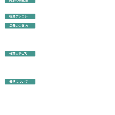
阿波の物産品
とくしま特選ブランド
阿波の手仕事
徳島の味
徳島アレコレ
生産地だより
行ってきました
店舗のご案内
あるでよ徳島
東京・虎ノ門
名古屋
大阪
ネットショップ
投稿カテゴリ
お知らせ
新製品・新展示品
ちょっとお得な情報
イベント情報
徳島を食べる
機構関連情報
機構について
機構の概要
地図・アクセス
機構の活動
活動事例
入会のご案内
商品の選定と販売方法
トップページ
お問い合わせ
よくあるご質問