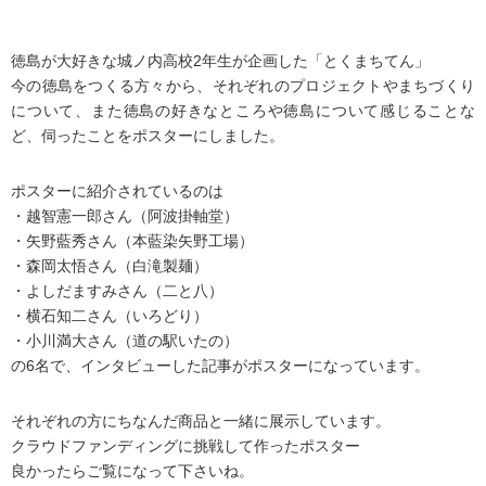
徳島が大好きな城ノ内高校2年生が企画した「とくまちてん」
今の徳島をつくる方々から、それぞれのプロジェクトやまちづくり
について、また徳島の好きなところや徳島について感じることな
ど、伺ったことをポスターにしました。
ポスターに紹介されているのは
・越智憲一郎さん（阿波掛軸堂）
・矢野藍秀さん（本藍染矢野工場）
・森岡太悟さん（白滝製麺）
・よしだますみさん（二と八）
・横石知二さん（いろどり）
・小川満大さん（道の駅いたの）
の6名で、インタビューした記事がポスターになっています。
それぞれの方にちなんだ商品と一緒に展示しています。
クラウドファンディングに挑戦して作ったポスター
良かったらご覧になって下さいね。